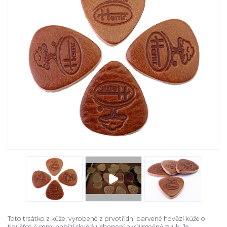
Toto trsátko z kůže, vyrobené z prvotřídní barvené hovězí kůže o
tloušťce 4 mm, nabízí skvělé uchopení a výjimečný zvuk. Je