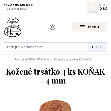
+420 490 510 678
0
ks
0 Kč
(Po-Pá, 9-15 hod.)
Menu
Hledat
Úvod
KOŽENÁ TRSÁTKA
Kožené trsátko 4 ks KOŇAK 4 mm
Kožené trsátko 4 ks KOŇAK
4 mm