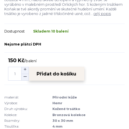
vyráběno v malebném prostředí Orlických hor. S koženým trsátkem
Koňak se tvé akordy promění ve skutečné hudební umění. Každé
trsátko je vyrobeno z jadrné třísločiněné usně, což...
celý popis
Dostupnost
Skladem 10 balení
Nejsme plátci DPH
150 Kč
/
balení
Přidat do košíku
materiál:
Přírodní kůže
Výrobce:
Hemr
Druh výrobku:
Kožené trsátko
Kolekce:
Bronzová kolekce
Rozměry:
30 x 30 mm
Tloušťka:
4 mm