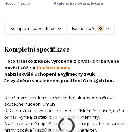
Hudební nástroj:
Ukulele, baskytara, kytara
Kompletní specifikace
Komentáře
0
Kompletní specifikace
T
oto trsátko z kůže, vyrobené z prvotřídní barvené
hovězí kůže o
tloušťce 4 mm,
nabízí skvělé uchopení a výjimečný zvuk.
Je vyráběno v malebném prostředí Orlických hor.
S koženým trsátkem Koňak se tvé akordy promění ve
skutečné hudební umění.
Každé trsátko je vyrobeno z jadrné třísločiněné usně, což ti
přináší vynikající stabilitu a komfort během hry.
Na lícové straně najdeš jemně ražené logo, zatímco surové
hrany dodávají každý kus jedinečný charakter.