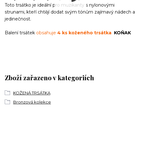
Toto trsátko je ideální pro muzikanty s nylonovými
strunami, kteří chtějí dodat svým tónům zajímavý nádech a
jedinečnost.
Balení trsátek
obsahuje
4 ks koženého trsátka
KOŇAK
Zboží zařazeno v kategoriích
KOŽENÁ TRSÁTKA
Bronzová kolekce