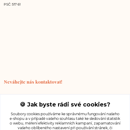
PSČ: 517 61
Neváhejte nás kontaktovat!
+420 490 510 678
🍪 Jak byste rádi své cookies?
(Po-Pá, 9-15 hod.)
Soubory cookies používáme ke správnému fungování našeho
e-shopu a v případě vašeho souhlasu také ke sledování statistik
hemrstraps@gmail.com
o webu, měření efektivity reklamních kampaní, zapamatování
vašeho oblíbeného nastavení při používání stránek, či