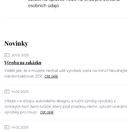
osobních údajů
Novinky
20.02.2025
Výroba na zakázku
Věděli jste, že si můžete nechat ušít výrobek zcela na míru? Neváhejte
nás kontaktovat ZDE.
číst celé
14.02.2025
Vítejte v e-shopu autorského designu a ruční výroby výrobků z
Orlických hor! Jsem tvůrce, který pod značkou Hemr. vytváří unikátní
výrobky pro muzi...
číst celé
14.02.2025