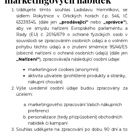
Udělujete tímto souhlas Ladislavu Hemrlíkovi, se
sídlem Rokytnice v Orlických horách č.p. 546, IČ
63239345, (dále jen
„prodávající“
nebo
„správce“
),
aby ve smyslu nařízení Evropského parlamentu a
Rady (EU) č. 2016/679 o ochraně fyzických osob v
souvislosti se zpracováním osobních údajů a o volném
pohybu těchto údajů a o zrušení směrnice 95/46/ES
(obecné nařízení o ochraně osobních údajů) (dále jen
„Nařízení“
), zpracovával/a následující osobní údaje:
marketingové cookies (anonymní)
aktivita uživatele (prohlížené produkty a stránky,
nákupní chování)
Výše uvedené osobní údaje budou zpracovány za
účelem:
marketingového zpracování Vašich nákupních
preferencí
personalizace (tedy přizpůsobení) obchodních
nabídek či kampaní
Souhlas udělujete na zpracování po dobu 90 dní a to