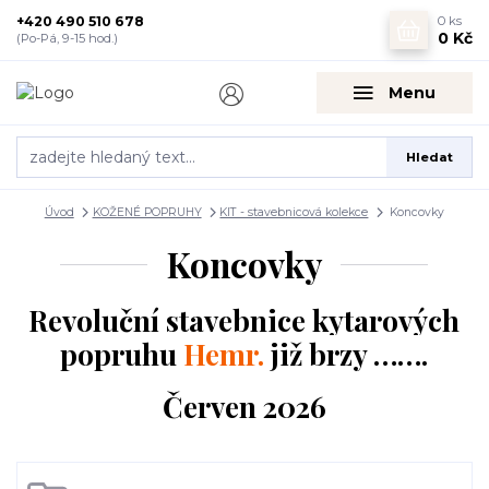
+420 490 510 678
0
ks
0 Kč
(Po-Pá, 9-15 hod.)
Menu
Hledat
Úvod
KOŽENÉ POPRUHY
KIT - stavebnicová kolekce
Koncovky
Koncovky
Revoluční stavebnice kytarových
popruhu
Hemr.
již brzy …….
Červen 2026