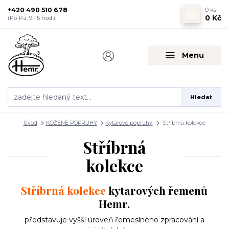
+420 490 510 678
0
ks
0 Kč
(Po-Pá, 9-15 hod.)
Menu
Hledat
Úvod
KOŽENÉ POPRUHY
Kytarové popruhy
Stříbrná kolekce
Stříbrná
kolekce
Stříbrná kolekce
kytarových řemenů
Hemr.
představuje vyšší úroveň řemeslného zpracování a