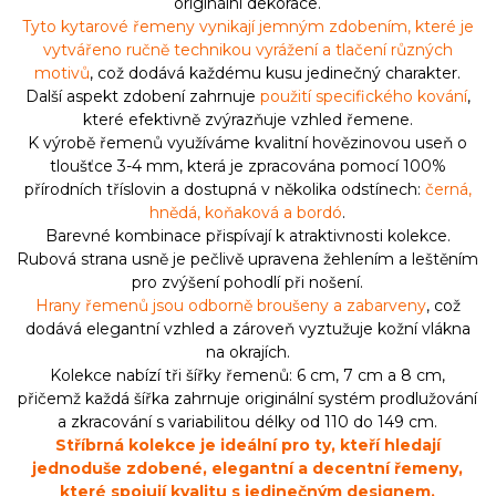
originální dekorace.
Tyto kytarové řemeny vynikají jemným zdobením, které je
vytvářeno ručně technikou vyrážení a tlačení různých
motivů
, což dodává každému kusu jedinečný charakter.
Další aspekt zdobení zahrnuje
použití specifického kování
,
které efektivně zvýrazňuje vzhled řemene.
K výrobě řemenů využíváme kvalitní hovězinovou useň o
tloušťce 3-4 mm, která je zpracována pomocí 100%
přírodních tříslovin a dostupná v několika odstínech:
černá,
hnědá, koňaková a bordó
.
Barevné kombinace přispívají k atraktivnosti kolekce.
Rubová strana usně je pečlivě upravena žehlením a leštěním
pro zvýšení pohodlí při nošení.
Hrany řemenů jsou odborně broušeny a zabarveny
, což
dodává elegantní vzhled a zároveň vyztužuje kožní vlákna
na okrajích.
Kolekce nabízí tři šířky řemenů: 6 cm, 7 cm a 8 cm,
přičemž každá šířka zahrnuje originální systém prodlužování
a zkracování s variabilitou délky od 110 do 149 cm.
Stříbrná kolekce je ideální pro ty, kteří hledají
jednoduše zdobené, elegantní a decentní řemeny,
které spojují kvalitu s jedinečným designem.