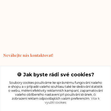
Neváhejte nás kontaktovat!
+420 490 510 678
🍪 Jak byste rádi své cookies?
(Po-Pá, 9-15 hod.)
Soubory cookies používáme ke správnému fungování našeho
e-shopu a v případě vašeho souhlasu také ke sledování statistik
hemrstraps@gmail.com
o webu, měření efektivity reklamních kampaní, zapamatování
vašeho oblíbeného nastavení při používání stránek, či
zobrazení reklam odpovídajících vašim preferencím.
Více k
využití cookies